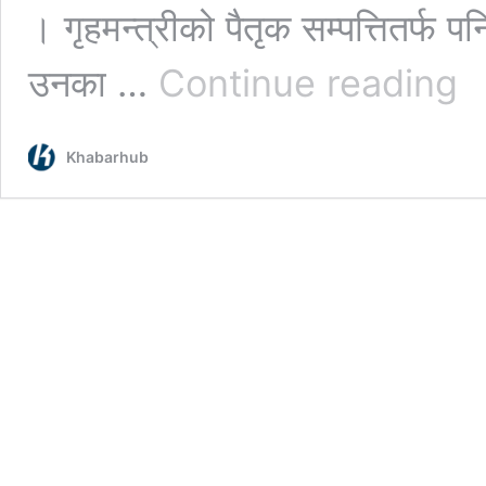
। गृहमन्त्रीको पैतृक सम्पत्तितर्फ 
गृहमन्
उनका …
Continue reading
गुरु
नामम
१९
Khabarhub
रोपनी
जग्गा
८९
तोला
सुन
र
६
किलो
चाँदी