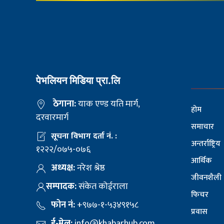
पेभलियन मिडिया प्रा.लि
ठेगाना:
याक एण्ड यति मार्ग,
होम
दरवारमार्ग
समाचार
सूचना विभाग दर्ता नं. :
अन्तर्राष्ट्रिय
१२२२/०७५-०७६
आर्थिक
अध्यक्ष:
नरेश श्रेष्ठ
जीवनशैली
सम्पादक:
संकेत कोईराला
फिचर
फोन नं:
+९७७-१-५३४९१५८
प्रवास
ई-मेल:
info@khabarhub.com