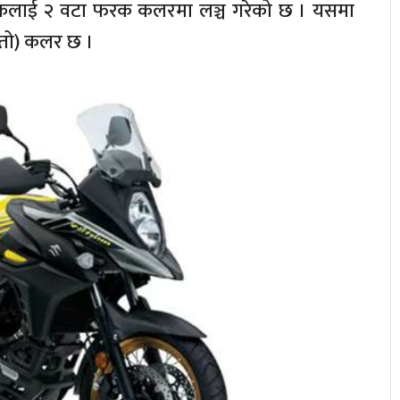
साइकलाई २ वटा फरक कलरमा लञ्च गरेको छ । यसमा
(सेतो) कलर छ ।