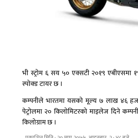
भी स्ट्रोम ६ सय ५० एक्सटी २०१९ एबीएसमा १९ 
स्पोक्ड टायर छ ।
कम्पनीले भारतमा यसको मूल्य ७ लाख ४६ ह
पेट्रोलमा २० किलोमिटरको माइलेज दिने कम
किलोग्राम छ ।
प्रकाशित मिति : २० माघ २०७५, आइतबार २ : ४८ बजे