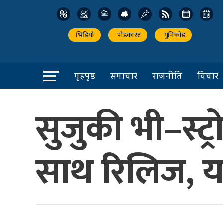
भिडियो
पोडकास्ट
युनिकोड
गृहपृष्ठ
समाचार
राजनीति
विचार
सुजुकी भी–स्ट
साथ रिलिज, यस