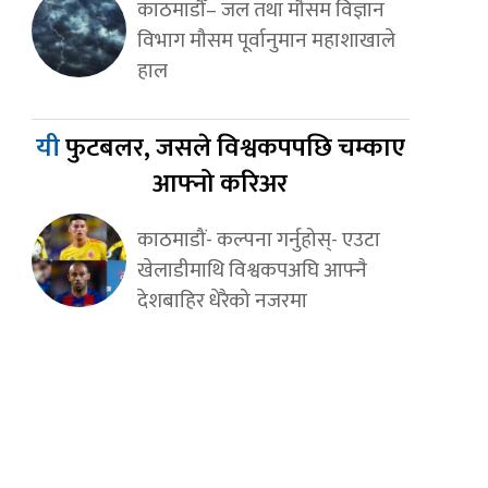
काठमाडौँ– जल तथा मौसम विज्ञान
विभाग मौसम पूर्वानुमान महाशाखाले
हाल
यी
फुटबलर, जसले विश्वकपपछि चम्काए
आफ्नो करिअर
काठमाडौं- कल्पना गर्नुहोस्- एउटा
खेलाडीमाथि विश्वकपअघि आफ्नै
देशबाहिर धेरैको नजरमा