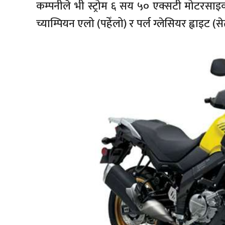
कम्पनीले भी स्ट्रोम ६ सय ५० एक्सटी मोटर
च्याम्पियन एलो (पहेँलो) र पर्ल ग्लेसियर ह्वाइट 