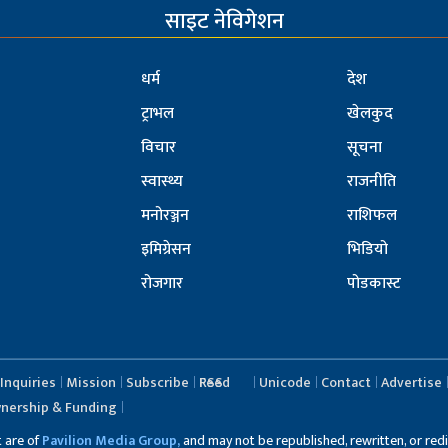
साइट नेविगेशन
धर्म
देश
ट्राभल
खेलकुद
विचार
सूचना
स्वास्थ्य
राजनीति
मनोरञ्जन
राशिफल
इमिग्रेसन
भिडियो
रोजगार
पोडकास्ट
Inquiries
Mission
Subscribe
RSS Feed
Unicode
Contact
Advertise
nership & Funding
t are of
Pavilion Media Group,
and may not be republished, rewritten, or redi