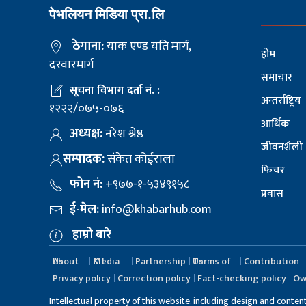
पेभलियन मिडिया प्रा.लि
ठेगाना:
याक एण्ड यति मार्ग,
होम
दरवारमार्ग
समाचार
सूचना विभाग दर्ता नं. :
अन्तर्राष्ट्रिय
१२२२/०७५-०७६
आर्थिक
अध्यक्ष:
नरेश श्रेष्ठ
जीवनशैली
सम्पादक:
संकेत कोईराला
फिचर
फोन नं:
+९७७-१-५३४९१५८
प्रवास
ई-मेल:
info@khabarhub.com
हाम्रो बारे
About Us
Media Kit
Partnership
Terms of Us
Contribution
Privacy policy
Correction policy
Fact-checking policy
Ow
Intellectual property of this website, including design and conten