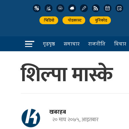
भिडियो
पोडकास्ट
युनिकोड
गृहपृष्ठ
समाचार
राजनीति
विचार
शिल्पा मास्के
खबरहब
२० माघ २०७५, आइतबार