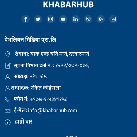
पेभलियन मिडिया प्रा.लि
ठेगाना:
याक एण्ड यति मार्ग, दरवारमार्ग
१२२२/०७५-०७६
सूचना विभाग दर्ता नं. :
अध्यक्ष:
नरेश श्रेष्ठ
सम्पादक:
संकेत कोईराला
फोन नं:
+९७७-१-५३४९१५८
ई-मेल:
info@khabarhub.com
हाम्रो बारे