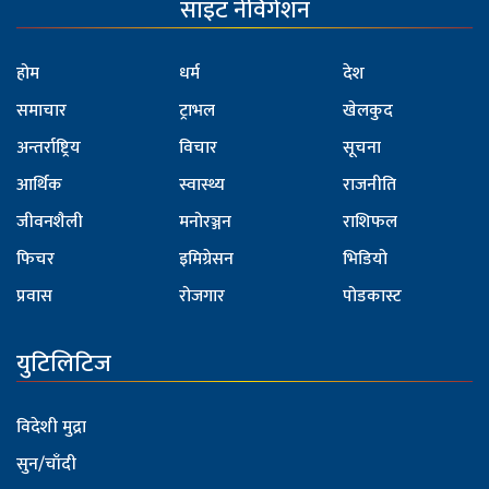
साइट नेविगेशन
होम
धर्म
देश
समाचार
ट्राभल
खेलकुद
अन्तर्राष्ट्रिय
विचार
सूचना
आर्थिक
स्वास्थ्य
राजनीति
जीवनशैली
मनोरञ्जन
राशिफल
फिचर
इमिग्रेसन
भिडियो
प्रवास
रोजगार
पोडकास्ट
युटिलिटिज
विदेशी मुद्रा
सुन/चाँदी