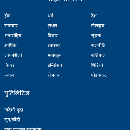
होम
धर्म
देश
समाचार
ट्राभल
खेलकुद
अन्तर्राष्ट्रिय
विचार
सूचना
आर्थिक
स्वास्थ्य
राजनीति
जीवनशैली
मनोरञ्जन
राशिफल
फिचर
इमिग्रेसन
भिडियो
प्रवास
रोजगार
पोडकास्ट
युटिलिटिज
विदेशी मुद्रा
सुन/चाँदी
हावा गुणस्तर सूचकांक