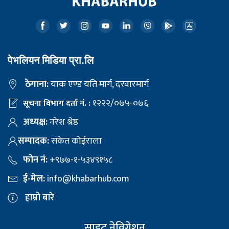
पेभलियन मिडिया प्रा.लि
ठेगाना:
याक एण्ड यति मार्ग, दरवारमार्ग
१२२२/०७५-०७६
सूचना विभाग दर्ता नं. :
अध्यक्ष:
नरेश श्रेष्ठ
सम्पादक:
संकेत कोईराला
फोन नं:
+९७७-१-५३४९१५८
ई-मेल:
info@khabarhub.com
हाम्रो बारे
साइट नेविगेशन