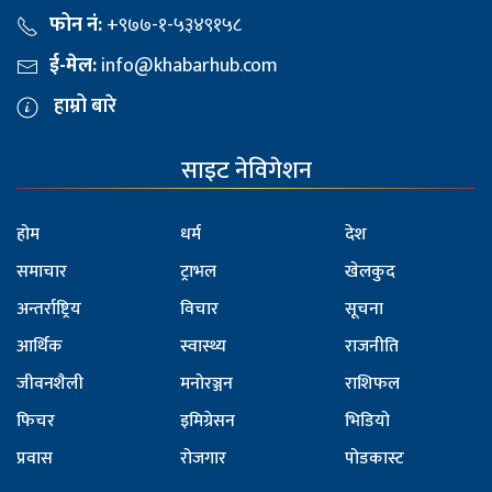
फोन नं:
+९७७-१-५३४९१५८
ई-मेल:
info@khabarhub.com
हाम्रो बारे
साइट नेविगेशन
होम
धर्म
देश
समाचार
ट्राभल
खेलकुद
अन्तर्राष्ट्रिय
विचार
सूचना
आर्थिक
स्वास्थ्य
राजनीति
जीवनशैली
मनोरञ्जन
राशिफल
फिचर
इमिग्रेसन
भिडियो
प्रवास
रोजगार
पोडकास्ट