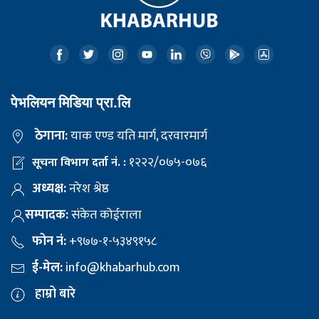
पेभलियन मिडिया प्रा.लि
ठेगाना:
याक एण्ड यति मार्ग, दरवारमार्ग
१२२२/०७५-०७६
सूचना विभाग दर्ता नं. :
अध्यक्ष:
नरेश श्रेष्ठ
सम्पादक:
संकेत कोईराला
फोन नं:
+९७७-१-५३४९१५८
ई-मेल:
info@khabarhub.com
हाम्रो बारे