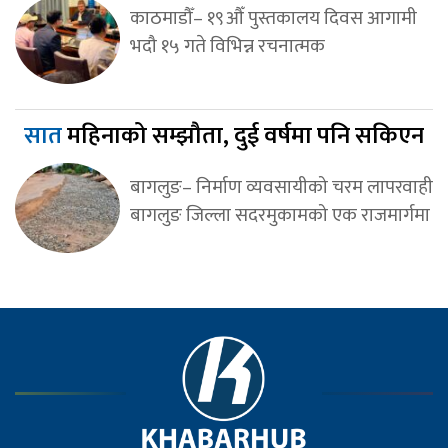
काठमाडौँ– १९औँ पुस्तकालय दिवस आगामी
भदौ १५ गते विभिन्न रचनात्मक
सात
महिनाको सम्झौता, दुई वर्षमा पनि सकिएन
बागलुङ– निर्माण व्यवसायीको चरम लापरवाही
बागलुङ जिल्ला सदरमुकामको एक राजमार्गमा