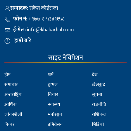
सम्पादक:
संकेत कोईराला
फोन नं:
+९७७-१-५३४९१५८
ई-मेल:
info@khabarhub.com
हाम्रो बारे
साइट नेविगेशन
होम
धर्म
देश
समाचार
ट्राभल
खेलकुद
अन्तर्राष्ट्रिय
विचार
सूचना
आर्थिक
स्वास्थ्य
राजनीति
जीवनशैली
मनोरञ्जन
राशिफल
फिचर
इमिग्रेसन
भिडियो