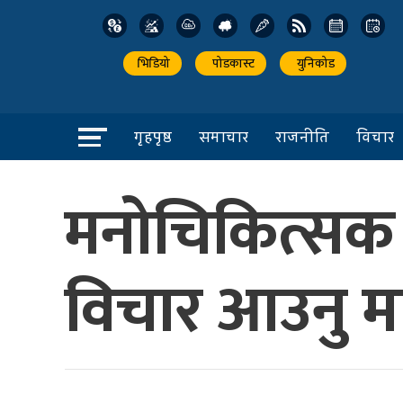
भिडियो
पोडकास्ट
युनिकोड
गृहपृष्ठ
समाचार
राजनीति
विचार
मनोचिकित्सक थ
विचार आउनु 