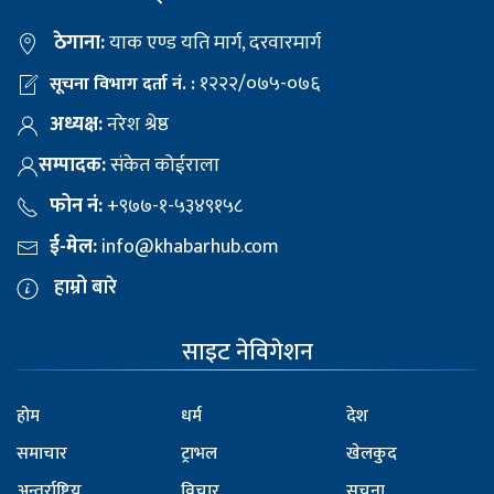
ठेगाना:
याक एण्ड यति मार्ग, दरवारमार्ग
१२२२/०७५-०७६
सूचना विभाग दर्ता नं. :
अध्यक्ष:
नरेश श्रेष्ठ
सम्पादक:
संकेत कोईराला
फोन नं:
+९७७-१-५३४९१५८
ई-मेल:
info@khabarhub.com
हाम्रो बारे
साइट नेविगेशन
होम
धर्म
देश
समाचार
ट्राभल
खेलकुद
अन्तर्राष्ट्रिय
विचार
सूचना