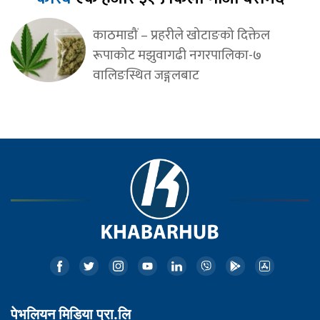
काठमाडौं – प्रहरीले खोटाङको दिक्तेल
रूपाकोट मझुवागढी नगरपालिका-७
वालिङस्थित जङ्गलबाट
पेभलियन मिडिया प्रा.लि