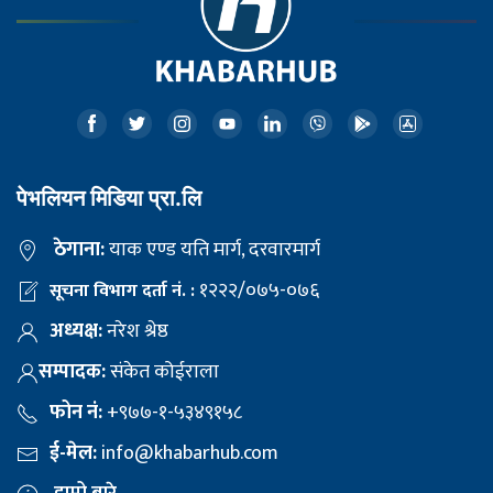
पेभलियन मिडिया प्रा.लि
ठेगाना:
याक एण्ड यति मार्ग, दरवारमार्ग
१२२२/०७५-०७६
सूचना विभाग दर्ता नं. :
अध्यक्ष:
नरेश श्रेष्ठ
सम्पादक:
संकेत कोईराला
फोन नं:
+९७७-१-५३४९१५८
ई-मेल:
info@khabarhub.com