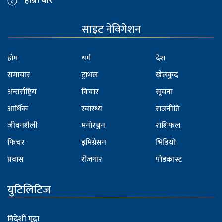
हाम्रो बारे
साइट नेविगेशन
होम
धर्म
देश
समाचार
ट्राभल
खेलकुद
अन्तर्राष्ट्रिय
विचार
सूचना
आर्थिक
स्वास्थ्य
राजनीति
जीवनशैली
मनोरञ्जन
राशिफल
फिचर
इमिग्रेसन
भिडियो
प्रवास
रोजगार
पोडकास्ट
युटिलिटिज
विदेशी मुद्रा