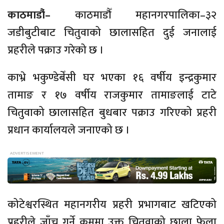
काठमाडाै‌ं–
काठमाडौँ महानगरपालिका–३२
जडीबुटीबाट चितुवाको छालासहित दुई जनालाई
प्रहरीले पक्राउ गरेको छ ।
काभ्रे भकुण्डेबेँसी घर भएका १६ वर्षीय इन्द्रकुमार
तामाङ र १७ वर्षीय राजकुमार तामाङलाई टाटे
चितुवाको छालासहित बुधबार पक्राउ गरिएको प्रहरी
प्रधान कार्यालयले जनाएको छ ।
कोटेश्वरस्थित महानगरीय प्रहरी प्रभागबाट खटिएको
प्रहरीले जाँच गर्ने क्रममा उक्त चितुवाको छाला फेला