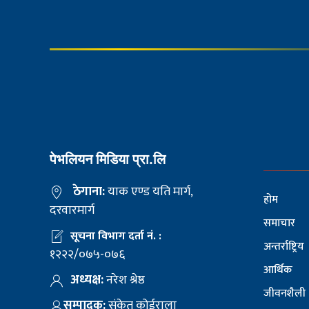
पेभलियन मिडिया प्रा.लि
ठेगाना:
याक एण्ड यति मार्ग,
होम
दरवारमार्ग
समाचार
सूचना विभाग दर्ता नं. :
अन्तर्राष्ट्रिय
१२२२/०७५-०७६
आर्थिक
अध्यक्ष:
नरेश श्रेष्ठ
जीवनशैली
सम्पादक:
संकेत कोईराला