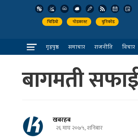
भिडियो
पोडकास्ट
युनिकोड
गृहपृष्ठ
समाचार
राजनीति
विचार
बागमती सफाई 
खबरहब
२६ माघ २०७५, शनिबार