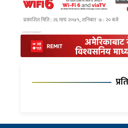
प्रकाशित मिति : २६ माघ २०७५, शनिबार ७ : २० बजे
प्रत