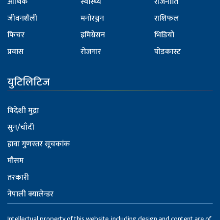
आर्थिक
स्वास्थ्य
राजनीति
जीवनशैली
मनोरञ्जन
राशिफल
फिचर
इमिग्रेसन
भिडियो
प्रवास
रोजगार
पोडकास्ट
युटिलिटिज
विदेशी मुद्रा
सुन/चाँदी
हावा गुणस्तर सूचकांक
मौसम
तरकारी
नेपाली क्यालेन्डर
Intellectual property of this website, including design and content are of