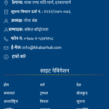
ठेगाना:
याक एण्ड यति मार्ग, दरवारमार्ग
१२२२/०७५-०७६
सूचना विभाग दर्ता नं. :
अध्यक्ष:
नरेश श्रेष्ठ
सम्पादक:
संकेत कोईराला
फोन नं:
+९७७-१-५३४९१५८
ई-मेल:
info@khabarhub.com
हाम्रो बारे
साइट नेविगेशन
होम
धर्म
देश
समाचार
ट्राभल
खेलकुद
अन्तर्राष्ट्रिय
विचार
सूचना