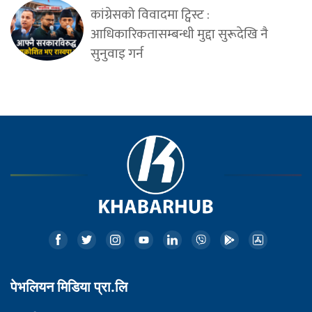
कांग्रेसको विवादमा ट्विस्ट :
आधिकारिकतासम्बन्धी मुद्दा सुरूदेखि नै
सुनुवाइ गर्न
पेभलियन मिडिया प्रा.लि