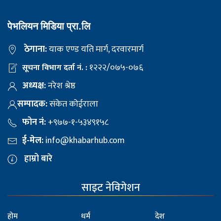
पेभलियन मिडिया प्रा.लि
ठेगाना:
याक एण्ड यति मार्ग, दरवारमार्ग
१२२२/०७५-०७६
सूचना विभाग दर्ता नं. :
अध्यक्ष:
नरेश श्रेष्ठ
सम्पादक:
संकेत कोईराला
फोन नं:
+९७७-१-५३४९१५८
ई-मेल:
info@khabarhub.com
हाम्रो बारे
साइट नेविगेशन
होम
धर्म
देश