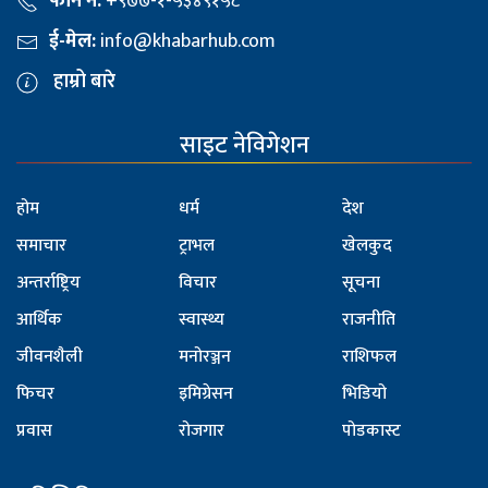
फोन नं:
+९७७-१-५३४९१५८
ई-मेल:
info@khabarhub.com
हाम्रो बारे
साइट नेविगेशन
होम
धर्म
देश
समाचार
ट्राभल
खेलकुद
अन्तर्राष्ट्रिय
विचार
सूचना
आर्थिक
स्वास्थ्य
राजनीति
जीवनशैली
मनोरञ्जन
राशिफल
फिचर
इमिग्रेसन
भिडियो
प्रवास
रोजगार
पोडकास्ट