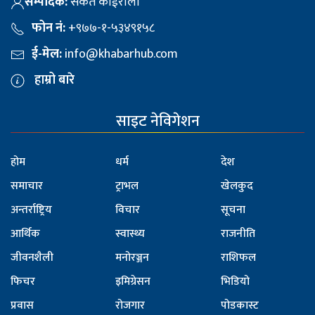
सम्पादक:
संकेत कोईराला
फोन नं:
+९७७-१-५३४९१५८
ई-मेल:
info@khabarhub.com
हाम्रो बारे
साइट नेविगेशन
होम
धर्म
देश
समाचार
ट्राभल
खेलकुद
अन्तर्राष्ट्रिय
विचार
सूचना
आर्थिक
स्वास्थ्य
राजनीति
जीवनशैली
मनोरञ्जन
राशिफल
फिचर
इमिग्रेसन
भिडियो
प्रवास
रोजगार
पोडकास्ट