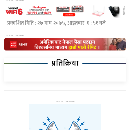
प्रकाशित मिति : २७ माघ २०७५, आइतबार ६ : ५१ बजे
प्रतिक्रिया