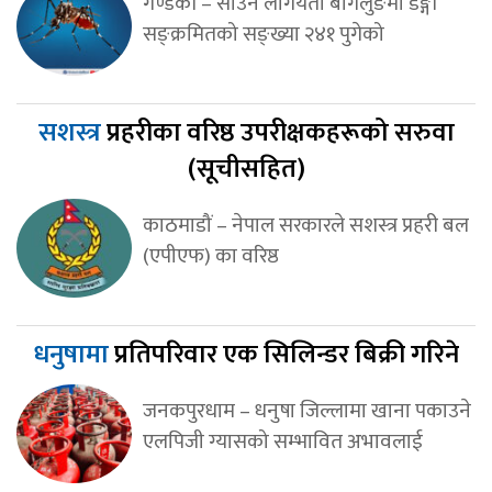
गण्डकी – साउन लागेयता बागलुङमा डेङ्गी
सङ्क्रमितको सङ्ख्या २४१ पुगेको
सशस्त्र
प्रहरीका वरिष्ठ उपरीक्षकहरूको सरुवा
(सूचीसहित)
काठमाडौं – नेपाल सरकारले सशस्त्र प्रहरी बल
(एपीएफ) का वरिष्ठ
धनुषामा
प्रतिपरिवार एक सिलिन्डर बिक्री गरिने
जनकपुरधाम – धनुषा जिल्लामा खाना पकाउने
एलपिजी ग्यासको सम्भावित अभावलाई