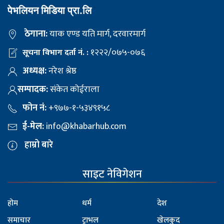
पेभलियन मिडिया प्रा.लि
ठेगाना:
याक एण्ड यति मार्ग, दरवारमार्ग
१२२२/०७५-०७६
सूचना विभाग दर्ता नं. :
अध्यक्ष:
नरेश श्रेष्ठ
सम्पादक:
संकेत कोईराला
फोन नं:
+९७७-१-५३४९१५८
ई-मेल:
info@khabarhub.com
हाम्रो बारे
साइट नेविगेशन
होम
धर्म
देश
समाचार
ट्राभल
खेलकुद