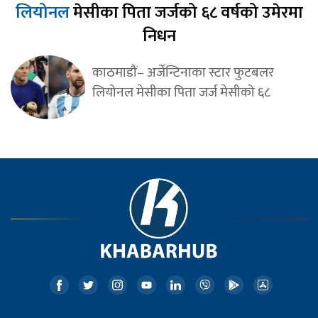
लियोनल
मेसीका पिता जर्जको ६८ वर्षको उमेरमा
निधन
काठमाडौं– अर्जेन्टिनाका स्टार फुटबलर
लियोनल मेसीका पिता जर्ज मेसीको ६८