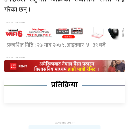
गरेका छन् ।
प्रकाशित मिति : २७ माघ २०७५, आइतबार ४ : ३९ बजे
प्रतिक्रिया