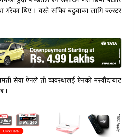
मन्त्री हुँदा पण्डितले ऐन संशोधन गरी डिभी पीआर
ा गरेका थिए । यस्तै सचिव बढुवाका लागि क्ल्स्टर
िजामती सेवा ऐनले ती व्यवस्थालई ऐनको मस्यौदाबाट
छ ।