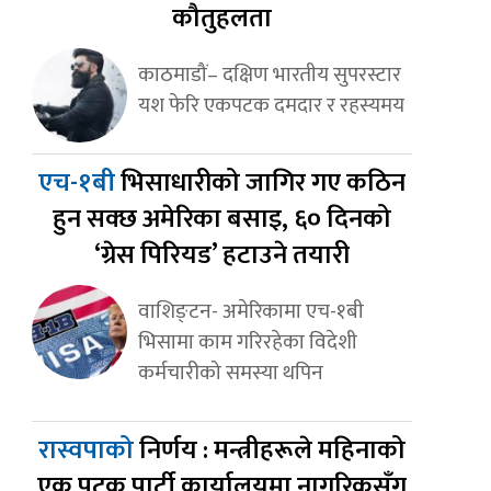
कौतुहलता
काठमाडौं– दक्षिण भारतीय सुपरस्टार
यश फेरि एकपटक दमदार र रहस्यमय
एच-१बी
भिसाधारीको जागिर गए कठिन
हुन सक्छ अमेरिका बसाइ, ६० दिनको
‘ग्रेस पिरियड’ हटाउने तयारी
वाशिङ्टन- अमेरिकामा एच-१बी
भिसामा काम गरिरहेका विदेशी
कर्मचारीको समस्या थपिन
रास्वपाको
निर्णय : मन्त्रीहरूले महिनाको
एक पटक पार्टी कार्यालयमा नागरिकसँग