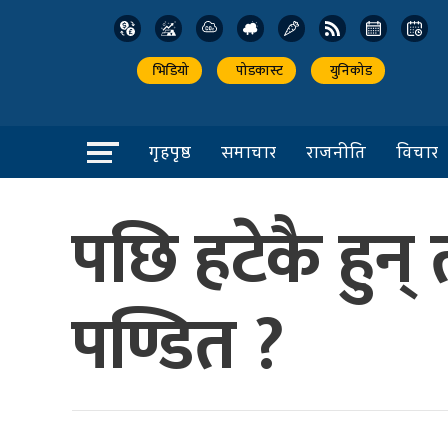
भिडियो
पोडकास्ट
युनिकोड
गृहपृष्ठ
समाचार
राजनीति
विचार
पछि हटेकै हुन् 
पण्डित ?