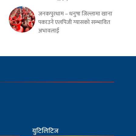
जनकपुरधाम – धनुषा जिल्लामा खाना
पकाउने एलपिजी ग्यासको सम्भावित
अभावलाई
युटिलिटिज