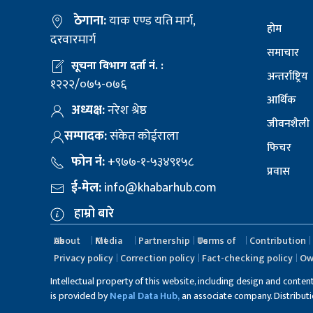
ठेगाना:
याक एण्ड यति मार्ग,
होम
दरवारमार्ग
समाचार
सूचना विभाग दर्ता नं. :
अन्तर्राष्ट्रिय
१२२२/०७५-०७६
आर्थिक
अध्यक्ष:
नरेश श्रेष्ठ
जीवनशैली
सम्पादक:
संकेत कोईराला
फिचर
फोन नं:
+९७७-१-५३४९१५८
प्रवास
ई-मेल:
info@khabarhub.com
हाम्रो बारे
About Us
Media Kit
Partnership
Terms of Us
Contribution
Privacy policy
Correction policy
Fact-checking policy
Ow
Intellectual property of this website, including design and conten
is provided by
Nepal Data Hub,
an associate company. Distribution