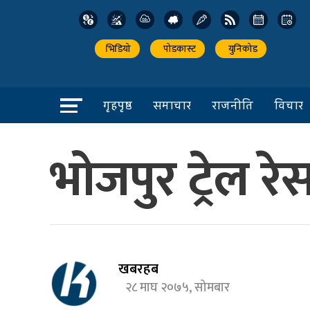
भिडियो
पोडकास्ट
युनिकोड
गृहपृष्ठ
समाचार
राजनीति
विचार
भोजपुर ट्रेल र
खबरहब
२८ माघ २०७५, सोमबार