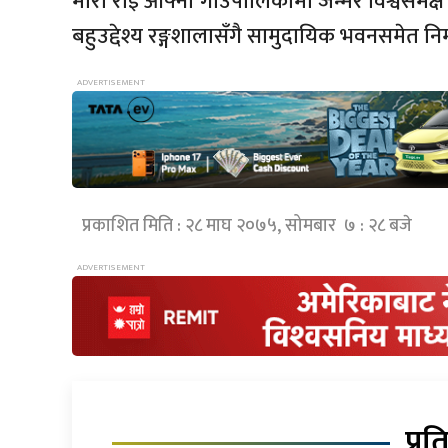
मीरा राई आफ्नो गाउँपालिकामा जन्मेर विश्वस
बहुउद्देश्य रङ्गशालासँगै सामुदायिक भवनसमेत नि
प्रकाशित मिति : २८ माघ २०७५, सोमबार ७ : २८ बजे
प्रत