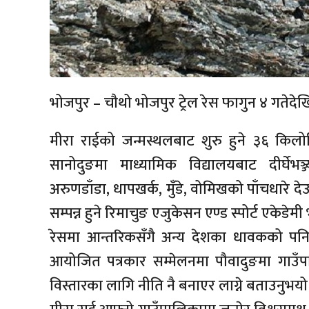
भोजपुर – चौथो भोजपुर ट्रेल रेस फागुन ४ गतेदेख
मीरा राईको जन्मस्थलबाट शुरु हुने ३६ किल
सानोदुङमा माध्यामिक विद्यालयबाट दीर्घेभञ्ज्य
अरुणडाँडा, धापखर्क, मुँडे, वोमिखको पाँचधारे द
सम्पन्न हुने रिमाचुङ एजुकेसन एण्ड स्पोर्ट एकेड
रेसमा आन्तरिकसँगै अन्य देशका धावकको प
आयोजित पत्रकार सम्मेलनमा पौवादुङमा गाउँपा
विस्तारका लागि नीति नै बनाएर लाग्ने बताउनुभयो