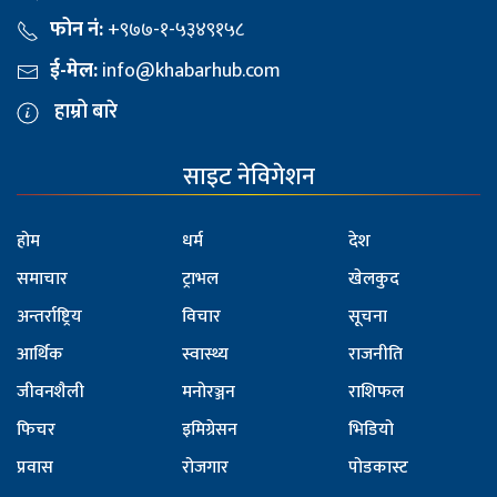
फोन नं:
+९७७-१-५३४९१५८
ई-मेल:
info@khabarhub.com
हाम्रो बारे
साइट नेविगेशन
होम
धर्म
देश
समाचार
ट्राभल
खेलकुद
अन्तर्राष्ट्रिय
विचार
सूचना
आर्थिक
स्वास्थ्य
राजनीति
जीवनशैली
मनोरञ्जन
राशिफल
फिचर
इमिग्रेसन
भिडियो
प्रवास
रोजगार
पोडकास्ट