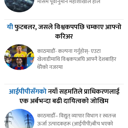
मौसम पूर्वानुमान महाशाखाले हाल
यी
फुटबलर, जसले विश्वकपपछि चम्काए आफ्नो
करिअर
काठमाडौं- कल्पना गर्नुहोस्- एउटा
खेलाडीमाथि विश्वकपअघि आफ्नै देशबाहिर
धेरैको नजरमा
आईपीपीसँगको
नयाँ सहमतिले प्राधिकरणलाई
एक अर्बभन्दा बढी दायित्वको जोखिम
काठमाडौँ– विद्युत् व्यापार विभाग र स्वतन्त्र
ऊर्जा उत्पादकहरू (आईपीपी)बीच भएको