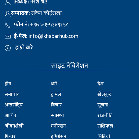
अध्यक्ष:
नरेश श्रेष्ठ
सम्पादक:
संकेत कोईराला
फोन नं:
+९७७-१-५३४९१५८
ई-मेल:
info@khabarhub.com
हाम्रो बारे
साइट नेविगेशन
होम
धर्म
देश
समाचार
ट्राभल
खेलकुद
अन्तर्राष्ट्रिय
विचार
सूचना
आर्थिक
स्वास्थ्य
राजनीति
जीवनशैली
मनोरञ्जन
राशिफल
फिचर
इमिग्रेसन
भिडियो