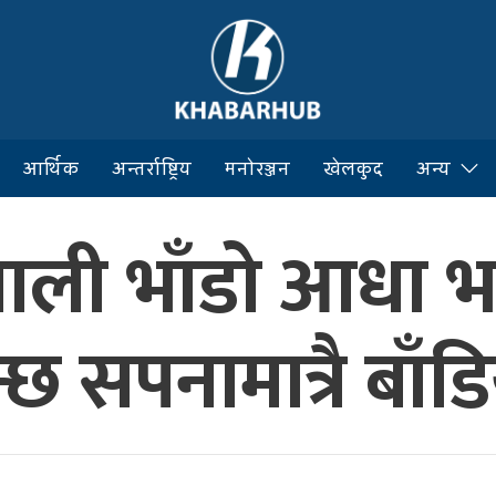
आर्थिक
अन्तर्राष्ट्रिय
मनोरञ्जन
खेलकुद
अन्य
ले खाली भाँडो आधा
भन्छ सपनामात्रै बाँड