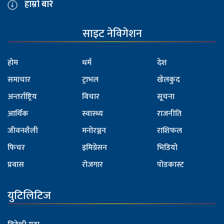
हाम्रो बारे
साइट नेविगेशन
होम
धर्म
देश
समाचार
ट्राभल
खेलकुद
अन्तर्राष्ट्रिय
विचार
सूचना
आर्थिक
स्वास्थ्य
राजनीति
जीवनशैली
मनोरञ्जन
राशिफल
फिचर
इमिग्रेसन
भिडियो
प्रवास
रोजगार
पोडकास्ट
युटिलिटिज