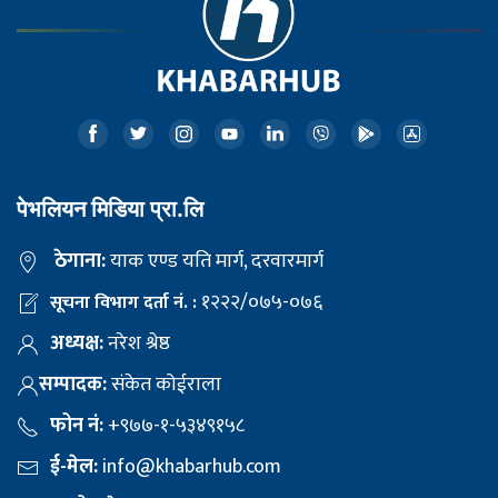
पेभलियन मिडिया प्रा.लि
ठेगाना:
याक एण्ड यति मार्ग, दरवारमार्ग
१२२२/०७५-०७६
सूचना विभाग दर्ता नं. :
अध्यक्ष:
नरेश श्रेष्ठ
सम्पादक:
संकेत कोईराला
फोन नं:
+९७७-१-५३४९१५८
ई-मेल:
info@khabarhub.com