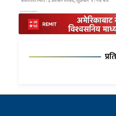
प्रकाशित मिति : ३ आश्विन २०७६, शुक्रबार १ : ०४ बजे
प्रत