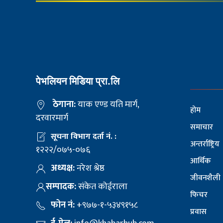
पेभलियन मिडिया प्रा.लि
ठेगाना:
याक एण्ड यति मार्ग,
होम
दरवारमार्ग
समाचार
सूचना विभाग दर्ता नं. :
अन्तर्राष्ट्रिय
१२२२/०७५-०७६
आर्थिक
अध्यक्ष:
नरेश श्रेष्ठ
जीवनशैली
सम्पादक:
संकेत कोईराला
फिचर
फोन नं:
+९७७-१-५३४९१५८
प्रवास