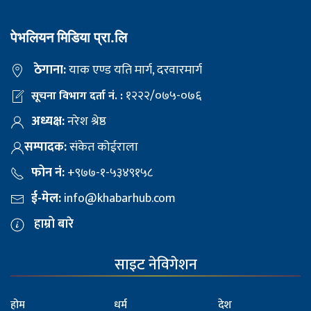
पेभलियन मिडिया प्रा.लि
ठेगाना:
याक एण्ड यति मार्ग, दरवारमार्ग
१२२२/०७५-०७६
सूचना विभाग दर्ता नं. :
अध्यक्ष:
नरेश श्रेष्ठ
सम्पादक:
संकेत कोईराला
फोन नं:
+९७७-१-५३४९१५८
ई-मेल:
info@khabarhub.com
हाम्रो बारे
साइट नेविगेशन
होम
धर्म
देश