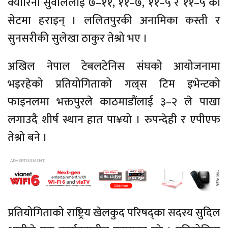
क्यारिना सुवाललाई ७–११, ११–७, ११–५ र ११–५ को
सेटमा हराइन् । ललितपुरकी अनामिका कस्ती र
सुनसरीकी सुलेखा ठाकुर तेश्रो भए ।
अखिल नेपाल टेबलटेनिस संघको आयोजनामा
भइरहेको प्रतियोगिताको गल्र्स टिम इभेन्टको
फाइनलमा भक्तपुरले काठमाडौंलाई ३–२ ले पाखा
लगाउदै शीर्ष स्थान हात पा¥यो । रुपन्देही र एपीएफ
तेश्रो बने ।
प्रतियोगिताको राष्ट्रिय खेलकुद परिषद्का सदस्य सुदिल