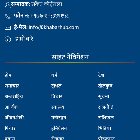
सम्पादक:
संकेत कोईराला
फोन नं:
+९७७-१-५३४९१५८
ई-मेल:
info@khabarhub.com
हाम्रो बारे
साइट नेविगेशन
होम
धर्म
देश
समाचार
ट्राभल
खेलकुद
अन्तर्राष्ट्रिय
विचार
सूचना
आर्थिक
स्वास्थ्य
राजनीति
जीवनशैली
मनोरञ्जन
राशिफल
फिचर
इमिग्रेसन
भिडियो
प्रवास
रोजगार
पोडकास्ट