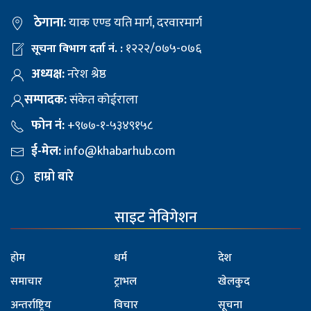
ठेगाना:
याक एण्ड यति मार्ग, दरवारमार्ग
१२२२/०७५-०७६
सूचना विभाग दर्ता नं. :
अध्यक्ष:
नरेश श्रेष्ठ
सम्पादक:
संकेत कोईराला
फोन नं:
+९७७-१-५३४९१५८
ई-मेल:
info@khabarhub.com
हाम्रो बारे
साइट नेविगेशन
होम
धर्म
देश
समाचार
ट्राभल
खेलकुद
अन्तर्राष्ट्रिय
विचार
सूचना