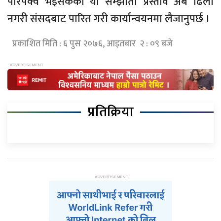
परिपक्व भइसकेको यो सम्झौता प्रस्ताव अब ढिला
नगरी संसदबाट पारित गरी कार्यान्वयनमा लैजानुपर्छ ।
प्रकाशित मिति : ६ पुस २०७६, आइतबार २ : ०९ बजे
प्रतिक्रिया