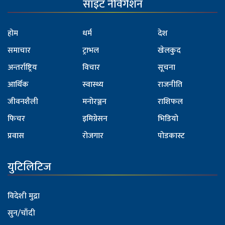
साइट नेविगेशन
होम
धर्म
देश
समाचार
ट्राभल
खेलकुद
अन्तर्राष्ट्रिय
विचार
सूचना
आर्थिक
स्वास्थ्य
राजनीति
जीवनशैली
मनोरञ्जन
राशिफल
फिचर
इमिग्रेसन
भिडियो
प्रवास
रोजगार
पोडकास्ट
युटिलिटिज
विदेशी मुद्रा
सुन/चाँदी