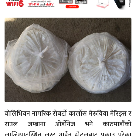
वोलिभियन नागरिक रोबर्टो कार्लोस मेरुविया मेरिइस र
राउल जम्ब्राना ओर्डोनेज भने काठमाडौंको
लाजिम्पाटस्थित लस्ट गार्डेन होटलबाट पक्राउ परेका