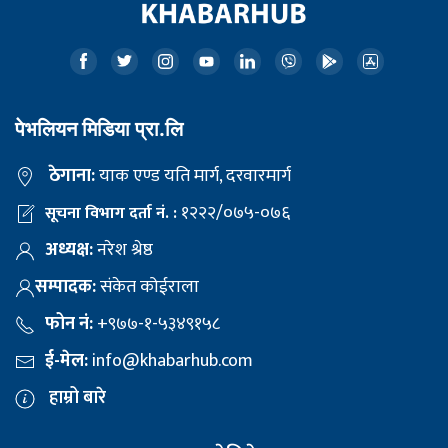
पेभलियन मिडिया प्रा.लि
ठेगाना:
याक एण्ड यति मार्ग, दरवारमार्ग
१२२२/०७५-०७६
सूचना विभाग दर्ता नं. :
अध्यक्ष:
नरेश श्रेष्ठ
सम्पादक:
संकेत कोईराला
फोन नं:
+९७७-१-५३४९१५८
ई-मेल:
info@khabarhub.com
हाम्रो बारे