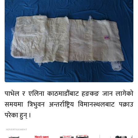
पाभेल र एलिना काठमाडौंबाट हङकङ जान लागेको
समयमा त्रिभुवन अन्तर्राष्ट्रिय विमानस्थलबाट पक्राउ
परेका हुन् ।