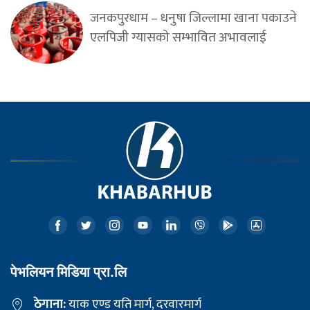
जनकपुरधाम – धनुषा जिल्लामा खाना पकाउने
एलपिजी ग्यासको सम्भावित अभावलाई
पेभलियन मिडिया प्रा.लि
ठेगाना:
याक एण्ड यति मार्ग, दरवारमार्ग