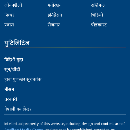
जीवनशैली
मनोरञ्जन
राशिफल
फिचर
इमिग्रेसन
भिडियो
प्रवास
रोजगार
पोडकास्ट
युटिलिटिज
विदेशी मुद्रा
सुन/चाँदी
हावा गुणस्तर सूचकांक
मौसम
तरकारी
नेपाली क्यालेन्डर
Intellectual property of this website, including design and content are of
Pavilion Media Group,
and may not be republished, rewritten, or