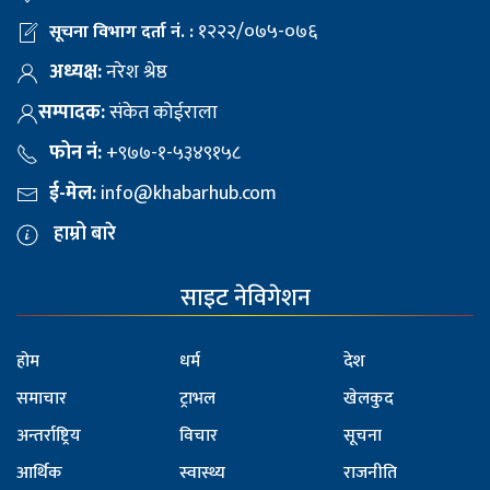
१२२२/०७५-०७६
सूचना विभाग दर्ता नं. :
अध्यक्ष:
नरेश श्रेष्ठ
सम्पादक:
संकेत कोईराला
फोन नं:
+९७७-१-५३४९१५८
ई-मेल:
info@khabarhub.com
हाम्रो बारे
साइट नेविगेशन
होम
धर्म
देश
समाचार
ट्राभल
खेलकुद
अन्तर्राष्ट्रिय
विचार
सूचना
आर्थिक
स्वास्थ्य
राजनीति