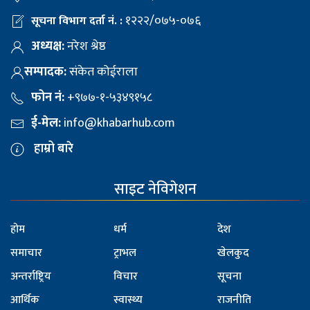
१२२२/०७५-०७६
सूचना विभाग दर्ता नं. :
अध्यक्ष:
नरेश श्रेष्ठ
सम्पादक:
संकेत कोईराला
फोन नं:
+९७७-१-५३४९१५८
ई-मेल:
info@khabarhub.com
हाम्रो बारे
साइट नेविगेशन
होम
धर्म
देश
समाचार
ट्राभल
खेलकुद
अन्तर्राष्ट्रिय
विचार
सूचना
आर्थिक
स्वास्थ्य
राजनीति