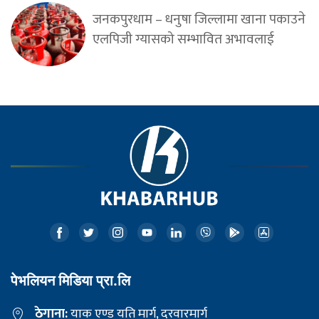
जनकपुरधाम – धनुषा जिल्लामा खाना पकाउने
एलपिजी ग्यासको सम्भावित अभावलाई
पेभलियन मिडिया प्रा.लि
ठेगाना:
याक एण्ड यति मार्ग, दरवारमार्ग