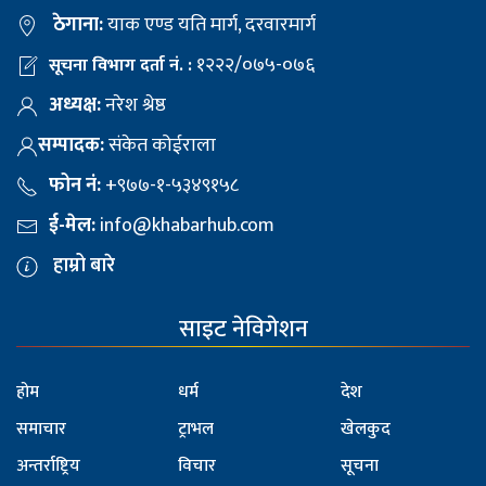
ठेगाना:
याक एण्ड यति मार्ग, दरवारमार्ग
१२२२/०७५-०७६
सूचना विभाग दर्ता नं. :
अध्यक्ष:
नरेश श्रेष्ठ
सम्पादक:
संकेत कोईराला
फोन नं:
+९७७-१-५३४९१५८
ई-मेल:
info@khabarhub.com
हाम्रो बारे
साइट नेविगेशन
होम
धर्म
देश
समाचार
ट्राभल
खेलकुद
अन्तर्राष्ट्रिय
विचार
सूचना