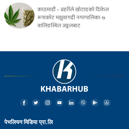
काठमाडौं – प्रहरीले खोटाङको दिक्तेल
रूपाकोट मझुवागढी नगरपालिका-७
वालिङस्थित जङ्गलबाट
पेभलियन मिडिया प्रा.लि