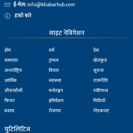
ई-मेल:
info@khabarhub.com
हाम्रो बारे
साइट नेविगेशन
होम
धर्म
देश
समाचार
ट्राभल
खेलकुद
अन्तर्राष्ट्रिय
विचार
सूचना
आर्थिक
स्वास्थ्य
राजनीति
जीवनशैली
मनोरञ्जन
राशिफल
फिचर
इमिग्रेसन
भिडियो
प्रवास
रोजगार
पोडकास्ट
युटिलिटिज