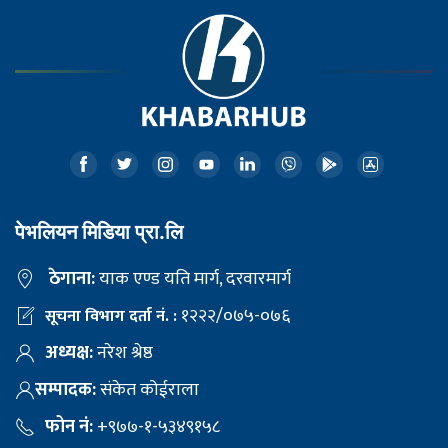
पेभलियन मिडिया प्रा.लि
ठेगाना:
याक एण्ड यति मार्ग, दरवारमार्ग
१२२२/०७५-०७६
सूचना विभाग दर्ता नं. :
अध्यक्ष:
नरेश श्रेष्ठ
सम्पादक:
संकेत कोईराला
फोन नं:
+९७७-१-५३४९१५८