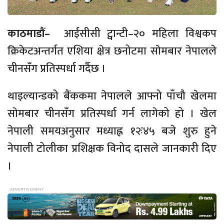
काठमाडौं–
आईसीसी ट्वान्टी–२० महिला विश्वकप
क्रिकेटअन्तर्गत एशिया क्षेत्र छनोटमा साेमबार नेपालले
चीनसँग प्रतिस्पर्धा गर्दैछ ।
थाइल्यान्डको बैंककमा नेपालले आफ्नो पाँचौ खेलमा
साेमबार चीनसँग प्रतिस्पर्धा गर्न लागेको हो । खेल
नेपाली समयअनुसार मध्याह्न १२ः४५ बजे शुरु हुने
नेपाली टोलीका प्रशिक्षक विनोद दासले जानकारी दिए
।