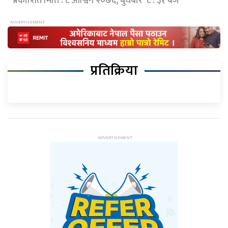
प्रकाशित मिति : ८ आश्विन २०७६, बुधबार ८ : ३१ बजे
प्रतिक्रिया