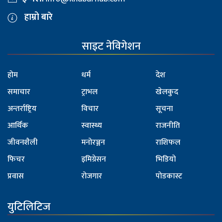
हाम्रो बारे
साइट नेविगेशन
होम
धर्म
देश
समाचार
ट्राभल
खेलकुद
अन्तर्राष्ट्रिय
विचार
सूचना
आर्थिक
स्वास्थ्य
राजनीति
जीवनशैली
मनोरञ्जन
राशिफल
फिचर
इमिग्रेसन
भिडियो
प्रवास
रोजगार
पोडकास्ट
युटिलिटिज