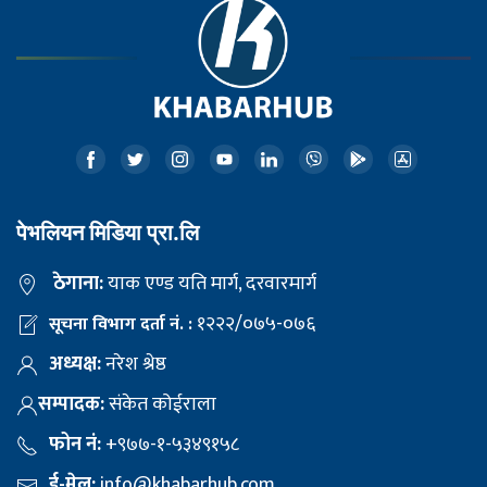
पेभलियन मिडिया प्रा.लि
ठेगाना:
याक एण्ड यति मार्ग, दरवारमार्ग
१२२२/०७५-०७६
सूचना विभाग दर्ता नं. :
अध्यक्ष:
नरेश श्रेष्ठ
सम्पादक:
संकेत कोईराला
फोन नं:
+९७७-१-५३४९१५८
ई-मेल:
info@khabarhub.com