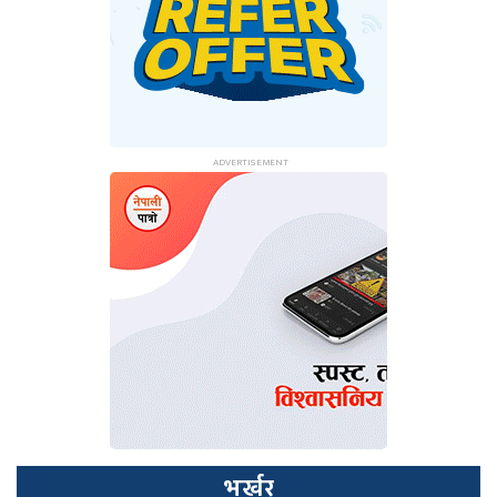
भर्खर