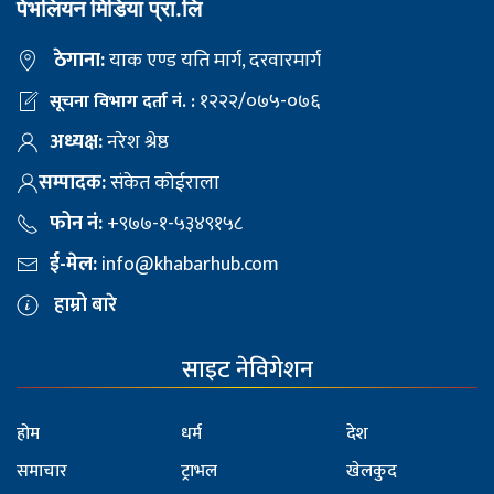
पेभलियन मिडिया प्रा.लि
ठेगाना:
याक एण्ड यति मार्ग, दरवारमार्ग
१२२२/०७५-०७६
सूचना विभाग दर्ता नं. :
अध्यक्ष:
नरेश श्रेष्ठ
सम्पादक:
संकेत कोईराला
फोन नं:
+९७७-१-५३४९१५८
ई-मेल:
info@khabarhub.com
हाम्रो बारे
साइट नेविगेशन
होम
धर्म
देश
समाचार
ट्राभल
खेलकुद