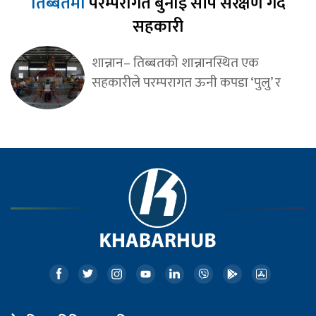
तिब्बतमा
परम्परागत बुनाइ सीप संरक्षण गर्दै
सहकारी
शान्नान– तिब्बतको शान्नानस्थित एक
सहकारीले परम्परागत ऊनी कपडा ‘पुलु’ र