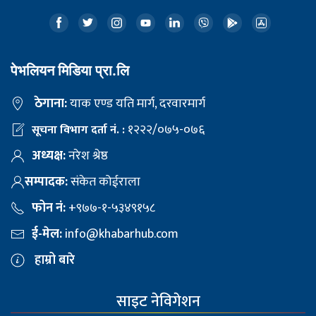
पेभलियन मिडिया प्रा.लि
ठेगाना:
याक एण्ड यति मार्ग, दरवारमार्ग
१२२२/०७५-०७६
सूचना विभाग दर्ता नं. :
अध्यक्ष:
नरेश श्रेष्ठ
सम्पादक:
संकेत कोईराला
फोन नं:
+९७७-१-५३४९१५८
ई-मेल:
info@khabarhub.com
हाम्रो बारे
साइट नेविगेशन