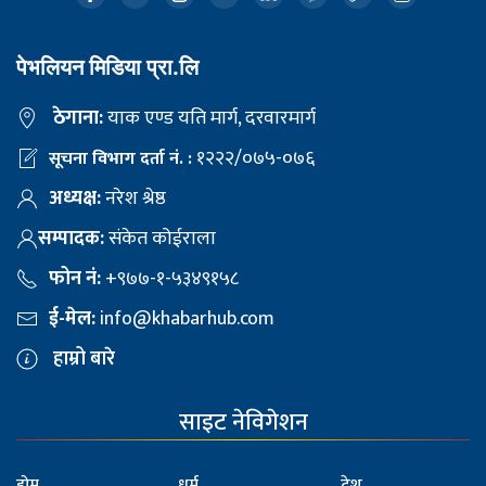
पेभलियन मिडिया प्रा.लि
ठेगाना:
याक एण्ड यति मार्ग, दरवारमार्ग
१२२२/०७५-०७६
सूचना विभाग दर्ता नं. :
अध्यक्ष:
नरेश श्रेष्ठ
सम्पादक:
संकेत कोईराला
फोन नं:
+९७७-१-५३४९१५८
ई-मेल:
info@khabarhub.com
हाम्रो बारे
साइट नेविगेशन
होम
धर्म
देश