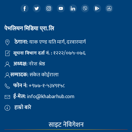
पेभलियन मिडिया प्रा.लि
ठेगाना:
याक एण्ड यति मार्ग, दरवारमार्ग
१२२२/०७५-०७६
सूचना विभाग दर्ता नं. :
अध्यक्ष:
नरेश श्रेष्ठ
सम्पादक:
संकेत कोईराला
फोन नं:
+९७७-१-५३४९१५८
ई-मेल:
info@khabarhub.com
हाम्रो बारे
साइट नेविगेशन