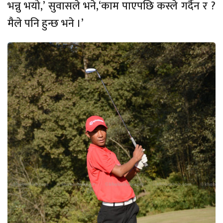
भन्नु भयो,’ सुवासले भने,‘काम पाएपछि कस्ले गर्दैन र ?
मैले पनि हुन्छ भने ।’