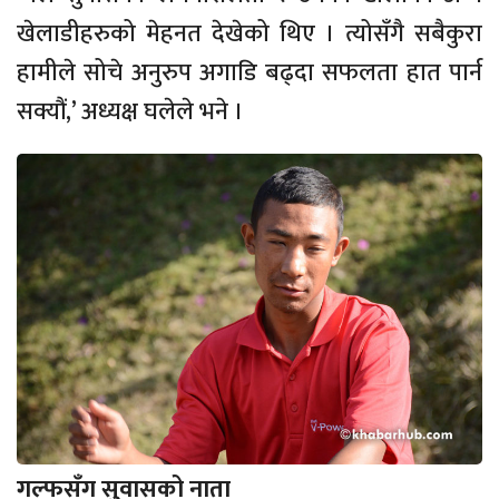
खेलाडीहरुको मेहनत देखेको थिए । त्योसँगै सबैकुरा
हामीले सोचे अनुरुप अगाडि बढ्दा सफलता हात पार्न
सक्यौं,’ अध्यक्ष घलेले भने ।
गल्फसँग सुवासको नाता