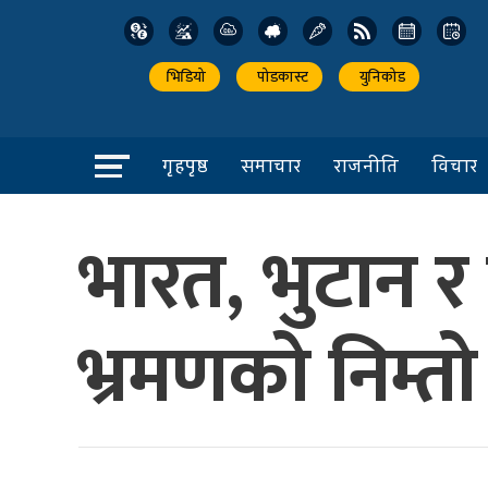
भिडियो
पोडकास्ट
युनिकोड
गृहपृष्ठ
समाचार
राजनीति
विचार
भारत, भुटान 
भ्रमणको निम्तो