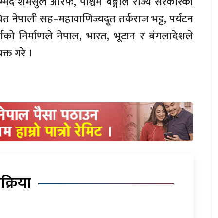
म्मद शमसुल अरिफ, पश्चिम बङ्गाल राज्य सरकारकी
थित नेपाली सह–महावाणिज्यदूत तर्कराज भट्ट, पर्यटन
को निर्माणले नेपाल, भारत, भूटान र बंगलादेशले
क्त गरे ।
िक्रिया