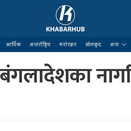
आर्थिक
अन्तर्राष्ट्रिय
मनोरञ्जन
खेलकुद
अन्य
र बंगलादेशका ना