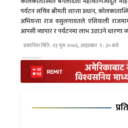
कोलकातास्थित बंगलादेशी महावाणिज्यदूत मोह
पर्यटन सचिव श्रीमती शान्ता प्रधान, कोलकातास्
अभियन्ता राज वसुलगायतले एशियाली राजमार्ग
आपसी व्यापार र पर्यटनमा लाभ उठाउने धारणा व्य
प्रकाशित मिति : १३ पुस २०७६, आइतबार ९ : ३० बजे
प्रत