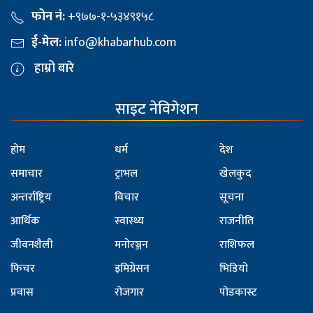
फोन नं:
+९७७-१-५३४९१५८
ई-मेल:
info@khabarhub.com
हाम्रो बारे
साइट नेविगेशन
होम
धर्म
देश
समाचार
ट्राभल
खेलकुद
अन्तर्राष्ट्रिय
विचार
सूचना
आर्थिक
स्वास्थ्य
राजनीति
जीवनशैली
मनोरञ्जन
राशिफल
फिचर
इमिग्रेसन
भिडियो
प्रवास
रोजगार
पोडकास्ट