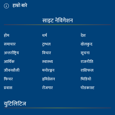
हाम्रो बारे
साइट नेविगेशन
होम
धर्म
देश
समाचार
ट्राभल
खेलकुद
अन्तर्राष्ट्रिय
विचार
सूचना
आर्थिक
स्वास्थ्य
राजनीति
जीवनशैली
मनोरञ्जन
राशिफल
फिचर
इमिग्रेसन
भिडियो
प्रवास
रोजगार
पोडकास्ट
युटिलिटिज