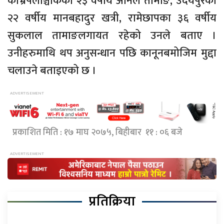
काभ्रेपलाञ्चोकका २३ वर्षीय अनिल तामाङ, उदयपुरका
२२ वर्षीय मानबहादुर खत्री, रामेछापका ३६ वर्षीय
सुकलाल तामाङलगायत रहेको उनले बताए ।
उनीहरुमाथि थप अनुसन्धान पछि कानूनबमोजिम मुद्दा
चलाउने बताइएको छ ।
प्रकाशित मिति : १७ माघ २०७५, बिहीबार ११ : ०६ बजे
प्रतिक्रिया