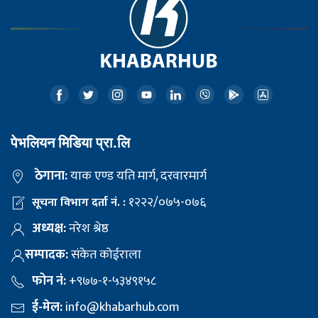
पेभलियन मिडिया प्रा.लि
ठेगाना:
याक एण्ड यति मार्ग, दरवारमार्ग
१२२२/०७५-०७६
सूचना विभाग दर्ता नं. :
अध्यक्ष:
नरेश श्रेष्ठ
सम्पादक:
संकेत कोईराला
फोन नं:
+९७७-१-५३४९१५८
ई-मेल:
info@khabarhub.com