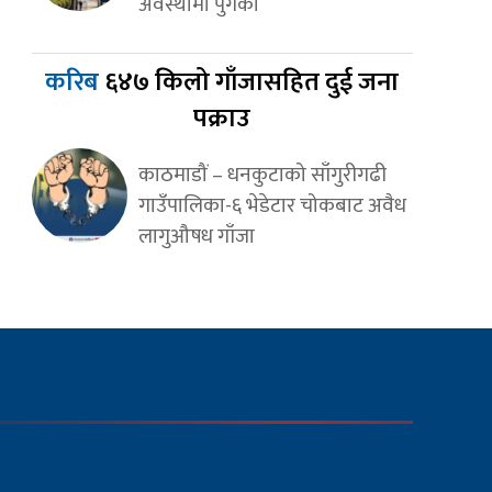
अवस्थामा पुगेको
करिब
६४७ किलो गाँजासहित दुई जना
पक्राउ
काठमाडौं – धनकुटाको साँगुरीगढी
गाउँपालिका-६ भेडेटार चोकबाट अवैध
लागुऔषध गाँजा