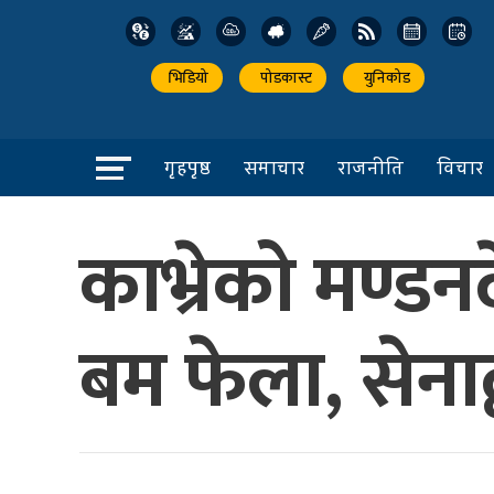
भिडियो
पोडकास्ट
युनिकोड
गृहपृष्ठ
समाचार
राजनीति
विचार
काभ्रेको मण्ड
बम फेला, सेनाद