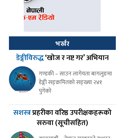
भर्खर
डेङ्गीविरुद्ध
‘खोज र नष्ट गर’ अभियान
गण्डकी – साउन लागेयता बागलुङमा
डेङ्गी सङ्क्रमितको सङ्ख्या २४१
पुगेको
सशस्त्र
प्रहरीका वरिष्ठ उपरीक्षकहरूको
सरुवा (सूचीसहित)