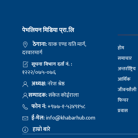
पेभलियन मिडिया प्रा.लि
ठेगाना:
याक एण्ड यति मार्ग,
होम
दरवारमार्ग
समाचार
सूचना विभाग दर्ता नं. :
अन्तर्राष्ट्रिय
१२२२/०७५-०७६
आर्थिक
अध्यक्ष:
नरेश श्रेष्ठ
जीवनशैली
सम्पादक:
संकेत कोईराला
फिचर
फोन नं:
+९७७-१-५३४९१५८
प्रवास
ई-मेल:
info@khabarhub.com
हाम्रो बारे