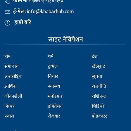
फोन नं:
+९७७-१-५३४९१५८
ई-मेल:
info@khabarhub.com
हाम्रो बारे
साइट नेविगेशन
होम
धर्म
देश
समाचार
ट्राभल
खेलकुद
अन्तर्राष्ट्रिय
विचार
सूचना
आर्थिक
स्वास्थ्य
राजनीति
जीवनशैली
मनोरञ्जन
राशिफल
फिचर
इमिग्रेसन
भिडियो
प्रवास
रोजगार
पोडकास्ट