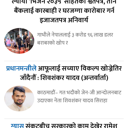
ल्यायो ‘भिजन २०३५’ सहितको श्वेतपत्र, तीन
बैंकलाई कारबाही र घरजग्गा कारोबार गर्न
इजाजतपत्र अनिवार्य
गाभीले नेपाललाई ३ करोड ९६ लाख डलर
बराबरको खोप र
प्रधानमन्त्रीले
आफूलाई सच्याए विकल्प खोज्नेतिर
जाँदैनौँ : शिवशंकर यादव (अन्तर्वार्ता)
काठमाडौं– गत भदौको जेन-जी आन्दोलनबाट
उदाएका नेता शिवशंकर यादव सिराहा
ग्यास
संकटबीच सरकारको काम देखेर रामेश