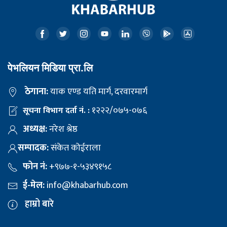
पेभलियन मिडिया प्रा.लि
ठेगाना:
याक एण्ड यति मार्ग, दरवारमार्ग
१२२२/०७५-०७६
सूचना विभाग दर्ता नं. :
अध्यक्ष:
नरेश श्रेष्ठ
सम्पादक:
संकेत कोईराला
फोन नं:
+९७७-१-५३४९१५८
ई-मेल:
info@khabarhub.com
हाम्रो बारे