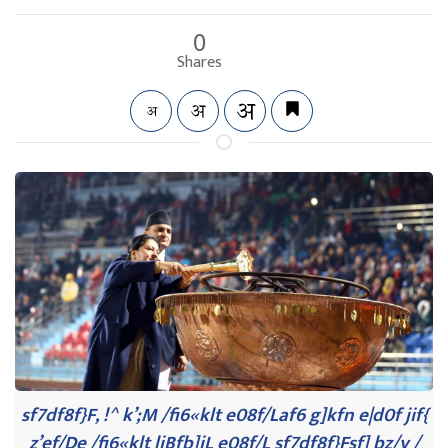
0
Shares
sf7df8f}F, !^ k’;M /fi6«klt e08f/Laf6 g]kfn e|d0f jif{
z’ef/De /fi6«klt ljBfb]jL e08f/L sf7df8f}Fsf] bz/y /