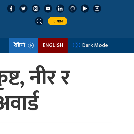
लगइन
रेडियो
ENGLISH
Dark Mode
ष्ट, नीर र
वार्ड​