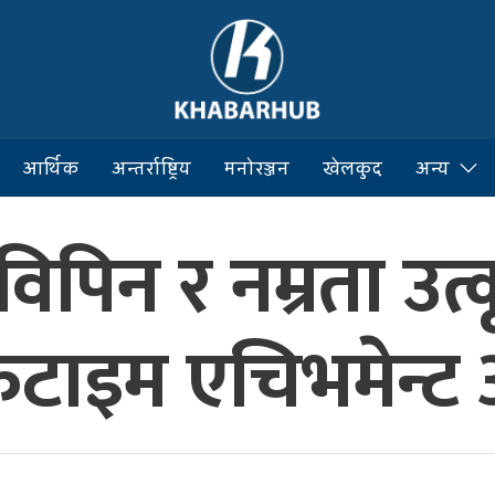
आर्थिक
अन्तर्राष्ट्रिय
मनोरञ्जन
खेलकुद
अन्य
िपिन र नम्रता उत्कृ
ाइम​ एचिभ​मेन्ट​ अ