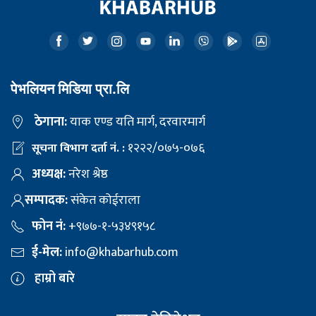
पेभलियन मिडिया प्रा.लि
ठेगाना:
याक एण्ड यति मार्ग, दरवारमार्ग
१२२२/०७५-०७६
सूचना विभाग दर्ता नं. :
अध्यक्ष:
नरेश श्रेष्ठ
सम्पादक:
संकेत कोईराला
फोन नं:
+९७७-१-५३४९१५८
ई-मेल:
info@khabarhub.com
हाम्रो बारे