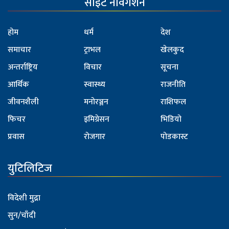
साइट नेविगेशन
होम
धर्म
देश
समाचार
ट्राभल
खेलकुद
अन्तर्राष्ट्रिय
विचार
सूचना
आर्थिक
स्वास्थ्य
राजनीति
जीवनशैली
मनोरञ्जन
राशिफल
फिचर
इमिग्रेसन
भिडियो
प्रवास
रोजगार
पोडकास्ट
युटिलिटिज
विदेशी मुद्रा
सुन/चाँदी