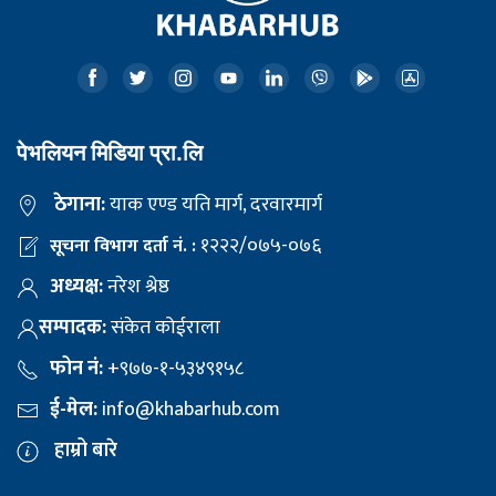
पेभलियन मिडिया प्रा.लि
ठेगाना:
याक एण्ड यति मार्ग, दरवारमार्ग
१२२२/०७५-०७६
सूचना विभाग दर्ता नं. :
अध्यक्ष:
नरेश श्रेष्ठ
सम्पादक:
संकेत कोईराला
फोन नं:
+९७७-१-५३४९१५८
ई-मेल:
info@khabarhub.com
हाम्रो बारे