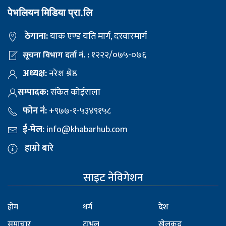
पेभलियन मिडिया प्रा.लि
ठेगाना:
याक एण्ड यति मार्ग, दरवारमार्ग
१२२२/०७५-०७६
सूचना विभाग दर्ता नं. :
अध्यक्ष:
नरेश श्रेष्ठ
सम्पादक:
संकेत कोईराला
फोन नं:
+९७७-१-५३४९१५८
ई-मेल:
info@khabarhub.com
हाम्रो बारे
साइट नेविगेशन
होम
धर्म
देश
समाचार
ट्राभल
खेलकुद