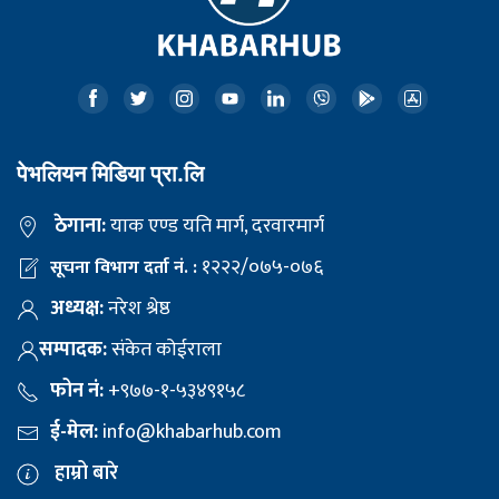
पेभलियन मिडिया प्रा.लि
ठेगाना:
याक एण्ड यति मार्ग, दरवारमार्ग
१२२२/०७५-०७६
सूचना विभाग दर्ता नं. :
अध्यक्ष:
नरेश श्रेष्ठ
सम्पादक:
संकेत कोईराला
फोन नं:
+९७७-१-५३४९१५८
ई-मेल:
info@khabarhub.com
हाम्रो बारे