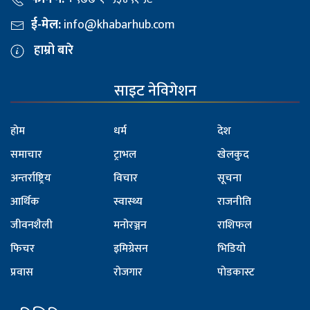
ई-मेल:
info@khabarhub.com
हाम्रो बारे
साइट नेविगेशन
होम
धर्म
देश
समाचार
ट्राभल
खेलकुद
अन्तर्राष्ट्रिय
विचार
सूचना
आर्थिक
स्वास्थ्य
राजनीति
जीवनशैली
मनोरञ्जन
राशिफल
फिचर
इमिग्रेसन
भिडियो
प्रवास
रोजगार
पोडकास्ट