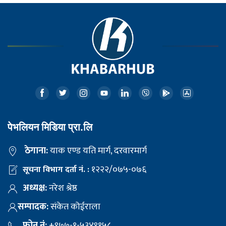
पेभलियन मिडिया प्रा.लि
ठेगाना:
याक एण्ड यति मार्ग, दरवारमार्ग
१२२२/०७५-०७६
सूचना विभाग दर्ता नं. :
अध्यक्ष:
नरेश श्रेष्ठ
सम्पादक:
संकेत कोईराला
फोन नं:
+९७७-१-५३४९१५८